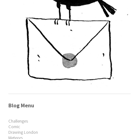
Blog Menu
Challenges
Comic
Drawing London
Meteors