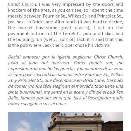
Christ Church. I was very impressed by the doors and
knockers of the area, as you can see, so I spent the time
mostly between Fournier St., Wilkes St. and Princelet St.,
just next to Brick Lane. After lunch (it was hard to decide,
the market has some great places), I sat on the
pavement in front of the Ten Bells pub and I sketched
the building; fun (well… sort of) fact: it is said that this
is the pub where Jack the Ripper chose his victims.
Decidí empezar por la iglesia anglicana Christ Church,
justo al lado del mercado. Como podéis ver, me
impresionaron mucho las puertas y llamadores de la zona
así que pasé casi toda la mañana entre Fournier St., Wilkes
St. y Princelet St., que desemboca en Brick Lane. Después
de comer (no fue fácil elegir, en el mercado todo tiene una
pinta buenísima), me senté en la acera y dibujé el pub Ten
Bells, famoso por ser en el que Jack el Destripador pudo
haber escogido a sus víctimas.