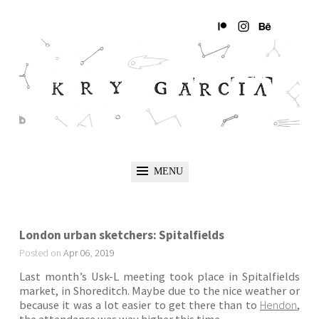
MENU
London urban sketchers: Spitalfields
Posted on
Apr
06
,
2019
Last month’s Usk-L meeting took place in Spitalfields
market, in Shoreditch. Maybe due to the nice weather or
because it was a lot easier to get there than to
Hendon
,
the attendance was way higher this time.