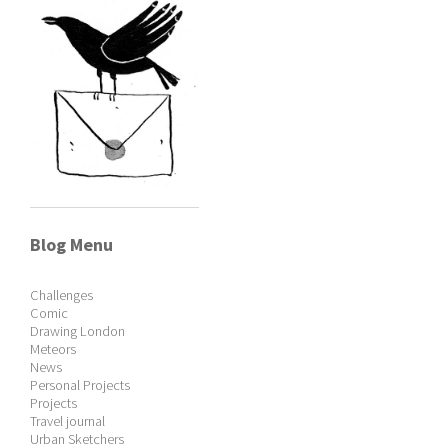
Blog Menu
Challenges
Comic
Drawing London
Meteors
News
Personal Projects
Projects
Travel journal
Urban Sketchers