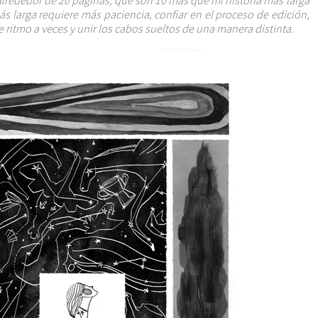
alrededor de 20 páginas, que son 10 más que mi historia más larga
ás larga requiere más paciencia, confiar en el proceso de edición,
e ritmo a veces y unir los cabos sueltos de una manera distinta.