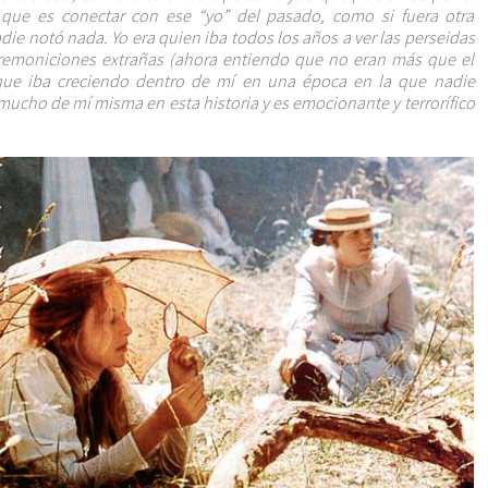
 que es conectar con ese “yo” del pasado, como si fuera otra
ie notó nada. Yo era quien iba todos los años a ver las perseidas
premoniciones extrañas (ahora entiendo que no eran más que el
ue iba creciendo dentro de mí en una época en la que nadie
mucho de mí misma en esta historia y es emocionante y terrorífico