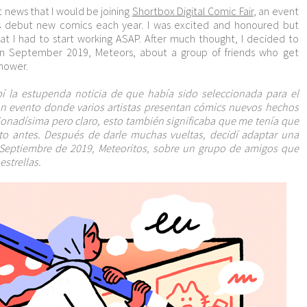
at news that I would be joining
Shortbox Digital Comic Fair
, an event
s debut new comics each year. I was excited and honoured but
at I had to start working ASAP. After much thought, I decided to
 in September 2019, Meteors, about a group of friends who get
hower.
bí la estupenda noticia de que había sido seleccionada para el
 un evento donde varios artistas presentan cómics nuevos hechos
ionadísima pero claro, esto también significaba que me tenía que
o antes. Después de darle muchas vueltas, decidí adaptar una
n Septiembre de 2019, Meteoritos, sobre un grupo de amigos que
estrellas.