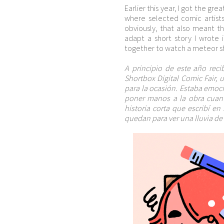
Earlier this year, I got the gre
where selected comic artist
obviously, that also meant th
adapt a short story I wrote
together to watch a meteor s
A principio de este año reci
Shortbox Digital Comic Fair,
para la ocasión. Estaba emoc
poner manos a la obra cuant
historia corta que escribí e
quedan para ver una lluvia de 