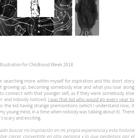
Illustration for Childhood Week 2018
en searching more within myself for inspiration and this short story
out growing up, becoming somebody else and what you lose along
to connect with that younger self, as if they were somebody else
er and nobody noticed.
I was that kid who would go every year to
o the kid having strange premonitions (which I understand now, it
 my young mind, in a time when nobody was talking about it). There
t’s scary and exciting.
ado buscar mi inspiración en mi propia experiencia y esta historia
bre crecer, convertirte en otra persona y lo que perdemos por el