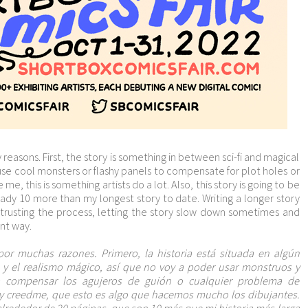
ny reasons. First, the story is something in between sci-fi and magical
 use cool monsters or flashy panels to compensate for plot holes or
me, this is something artists do a lot. Also, this story is going to be
eady 10 more than my longest story to date. Writing a longer story
trusting the process, letting the story slow down sometimes and
ent way.
or muchas razones. Primero, la historia está situada en algún
ón y el realismo mágico, así que no voy a poder usar monstruos y
a compensar los agujeros de guión o cualquier problema de
y creedme, que esto es algo que hacemos mucho los dibujantes.