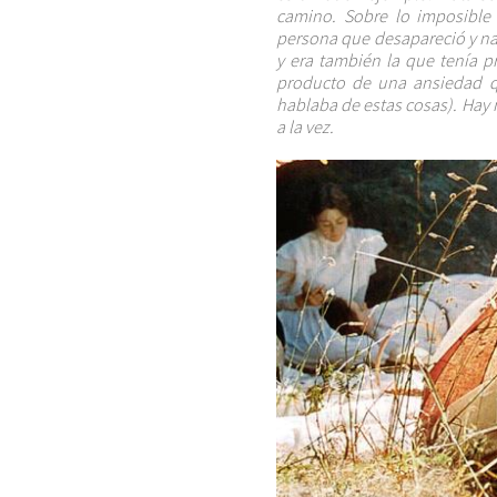
camino. Sobre lo imposible
persona que desapareció y nad
y era también la que tenía 
producto de una ansiedad q
hablaba de estas cosas). Hay 
a la vez.