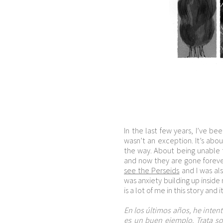
In the last few years, I’ve be
wasn’t an exception. It’s ab
the way. About being unable 
and now they are gone forev
see the Perseids
and I was als
was anxiety building up inside
is a lot of me in this story and i
En los últimos años, he intent
es un buen ejemplo. Trata so