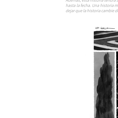
Además, esta historia tendrá 
hasta la fecha. Una historia m
dejar que la historia cambie d