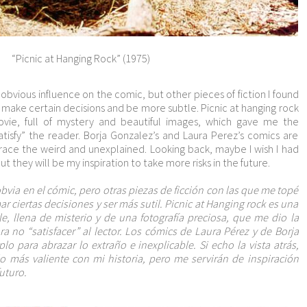
“Picnic at Hanging Rock” (1975)
obvious influence on the comic, but other pieces of fiction I found
ake certain decisions and be more subtle. Picnic at hanging rock
ovie, full of mystery and beautiful images, which gave me the
atisfy” the reader. Borja Gonzalez’s and Laura Perez’s comics are
ace the weird and unexplained. Looking back, maybe I wish I had
 they will be my inspiration to take more risks in the future.
 obvia en el cómic, pero otras piezas de ficción con las que me topé
 ciertas decisiones y ser más sutil. Picnic at Hanging rock es una
le, llena de misterio y de una fotografía preciosa, que me dio la
a no “satisfacer” al lector. Los cómics de Laura Pérez y de Borja
o para abrazar lo extraño e inexplicable. Si echo la vista atrás,
o más valiente con mi historia, pero me servirán de inspiración
uturo.