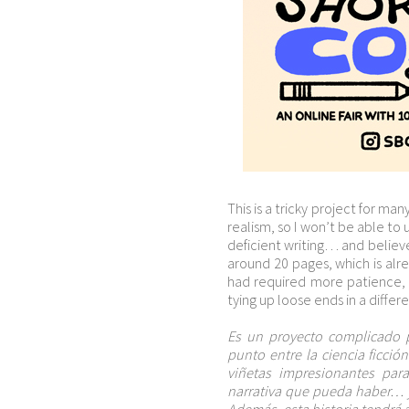
This is a tricky project for ma
realism, so I won’t be able to
deficient writing… and believe 
around 20 pages, which is alr
had required more patience, 
tying up loose ends in a differ
Es un proyecto complicado p
punto entre la ciencia ficci
viñetas impresionantes par
narrativa que pueda haber… 